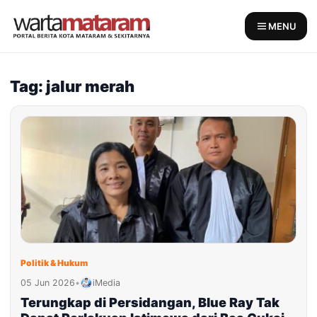
Skip
to
MENU
content
Tag: jalur merah
Politik & Hukum
05 Jun 2026
•
iMedia
Terungkap di Persidangan, Blue Ray Tak