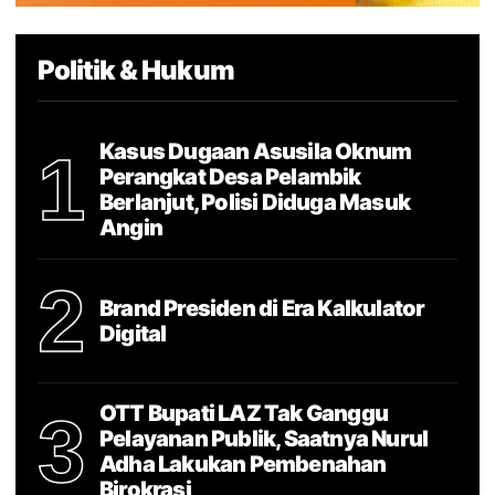
Politik & Hukum
Kasus Dugaan Asusila Oknum
1
Perangkat Desa Pelambik
Berlanjut, Polisi Diduga Masuk
Angin
2
Brand Presiden di Era Kalkulator
Digital
OTT Bupati LAZ Tak Ganggu
3
Pelayanan Publik, Saatnya Nurul
Adha Lakukan Pembenahan
Birokrasi