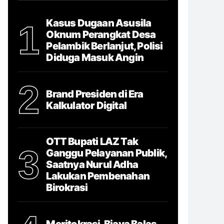
Kasus Dugaan Asusila
1
Oknum Perangkat Desa
Pelambik Berlanjut, Polisi
Diduga Masuk Angin
2
Brand Presiden di Era
Kalkulator Digital
OTT Bupati LAZ Tak
3
Ganggu Pelayanan Publik,
Saatnya Nurul Adha
Lakukan Pembenahan
Birokrasi
Meritokrasi, Biaya Balas