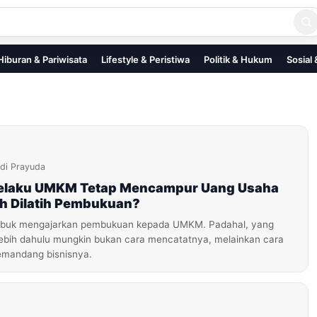
Hiburan & Pariwisata
Lifestyle & Peristiwa
Politik & Hukum
Sosial
di Prayuda
elaku UMKM Tetap Mencampur Uang Usaha
h Dilatih Pembukuan?
 sibuk mengajarkan pembukuan kepada UMKM. Padahal, yang
rlebih dahulu mungkin bukan cara mencatatnya, melainkan cara
emandang bisnisnya.