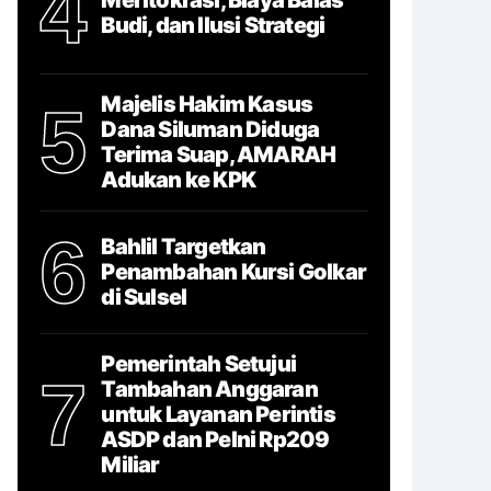
4
Budi, dan Ilusi Strategi
Majelis Hakim Kasus
5
Dana Siluman Diduga
Terima Suap, AMARAH
Adukan ke KPK
6
Bahlil Targetkan
Penambahan Kursi Golkar
di Sulsel
Pemerintah Setujui
7
Tambahan Anggaran
untuk Layanan Perintis
ASDP dan Pelni Rp209
Miliar