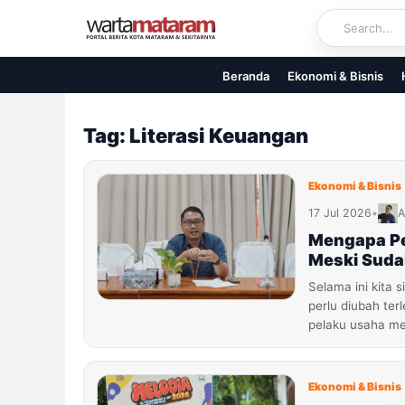
Skip
to
content
Beranda
Ekonomi & Bisnis
Tag: Literasi Keuangan
Ekonomi & Bisnis
17 Jul 2026
•
A
Mengapa P
Meski Suda
Selama ini kita
perlu diubah te
pelaku usaha m
Ekonomi & Bisnis