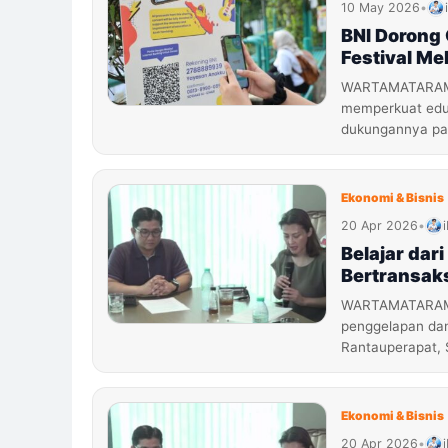
10 May 2026
•
BNI Dorong
Festival Me
WARTAMATARAM.C
memperkuat eduka
dukungannya pad
Ekonomi & Bisnis
20 Apr 2026
•
Belajar dar
Bertransak
WARTAMATARAM.C
penggelapan dana
Rantauperapat, 
Ekonomi & Bisnis
20 Apr 2026
•