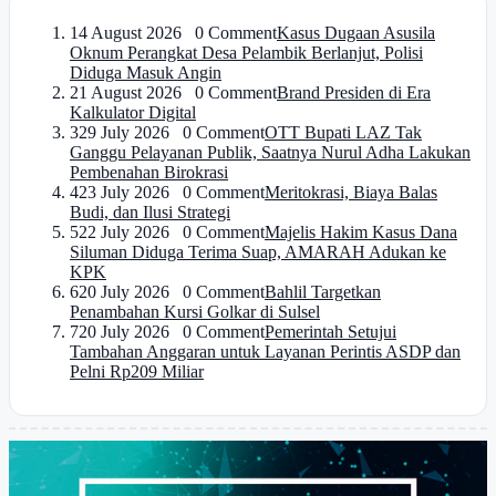
1
4 August 2026 0 Comment
Kasus Dugaan Asusila
Oknum Perangkat Desa Pelambik Berlanjut, Polisi
Diduga Masuk Angin
2
1 August 2026 0 Comment
Brand Presiden di Era
Kalkulator Digital
3
29 July 2026 0 Comment
OTT Bupati LAZ Tak
Ganggu Pelayanan Publik, Saatnya Nurul Adha Lakukan
Pembenahan Birokrasi
4
23 July 2026 0 Comment
Meritokrasi, Biaya Balas
Budi, dan Ilusi Strategi
5
22 July 2026 0 Comment
Majelis Hakim Kasus Dana
Siluman Diduga Terima Suap, AMARAH Adukan ke
KPK
6
20 July 2026 0 Comment
Bahlil Targetkan
Penambahan Kursi Golkar di Sulsel
7
20 July 2026 0 Comment
Pemerintah Setujui
Tambahan Anggaran untuk Layanan Perintis ASDP dan
Pelni Rp209 Miliar