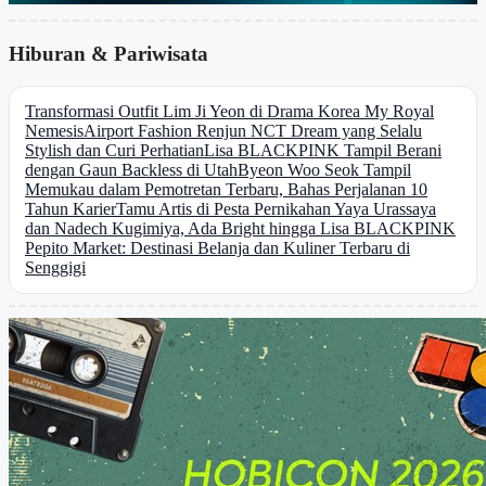
Hiburan & Pariwisata
Transformasi Outfit Lim Ji Yeon di Drama Korea My Royal
Nemesis
Airport Fashion Renjun NCT Dream yang Selalu
Stylish dan Curi Perhatian
Lisa BLACKPINK Tampil Berani
dengan Gaun Backless di Utah
Byeon Woo Seok Tampil
Memukau dalam Pemotretan Terbaru, Bahas Perjalanan 10
Tahun Karier
Tamu Artis di Pesta Pernikahan Yaya Urassaya
dan Nadech Kugimiya, Ada Bright hingga Lisa BLACKPINK
Pepito Market: Destinasi Belanja dan Kuliner Terbaru di
Senggigi