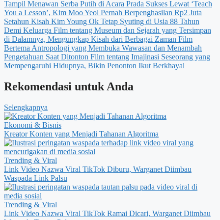
Tampil Menawan Serba Putih di Acara Prada
Sukses Lewat ‘Teach
You a Lesson’, Kim Moo Yeol Pernah Berpenghasilan Rp2 Juta
Setahun
Kisah Kim Young Ok Tetap Syuting di Usia 88 Tahun
Demi Keluarga
Film tentang Museum dan Sejarah yang Tersimpan
di Dalamnya, Mengungkap Kisah dari Berbagai Zaman
Film
Bertema Antropologi yang Membuka Wawasan dan Menambah
Pengetahuan Saat Ditonton
Film tentang Imajinasi Seseorang yang
Mempengaruhi Hidupnya, Bikin Penonton Ikut Berkhayal
Rekomendasi untuk Anda
Selengkapnya
Ekonomi & Bisnis
Kreator Konten yang Menjadi Tahanan Algoritma
Trending & Viral
Link Video Nazwa Viral TikTok Diburu, Warganet Diimbau
Waspada Link Palsu
Trending & Viral
Link Video Nazwa Viral TikTok Ramai Dicari, Warganet Diimbau