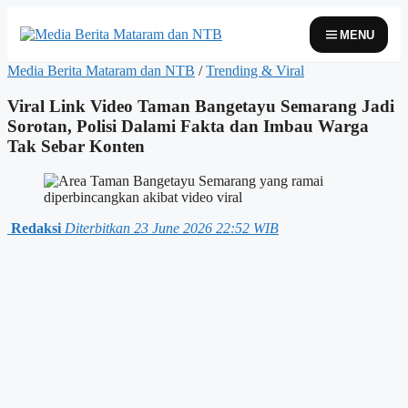
Skip
to
MENU
content
Media Berita Mataram dan NTB
/
Trending & Viral
Viral Link Video Taman Bangetayu Semarang Jadi
Sorotan, Polisi Dalami Fakta dan Imbau Warga
Tak Sebar Konten
Redaksi
Diterbitkan 23 June 2026 22:52 WIB