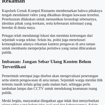
Rekaman
Kapolsek Genuk Kompol Rismanto membenarkan bahwa pihaknya
tengah mendalami video yang dikaitkan dengan kawasan tersebut.
Penelusuran dilakukan untuk memastikan kronologi sebenarnya,
identitas pihak yang terekam, serta kebenaran informasi yang
beredar di dunia maya.
Petugas telah mendatangi lokasi dan meminta keterangan dari
sejumlah warga sekitar. Selain itu, polisi juga menelusuri
kemungkinan adanya rekaman kamera pengawas di area taman
untuk membantu memperjelas peristiwa yang ramai dibicarakan
publik.
Imbauan: Jangan Sebar Ulang Konten Belum
Terverifikasi
Pemerintah setempat juga disebut akan mengevaluasi penerangan
serta sistem pengawasan di area taman. Sejumlah warga menilai titik
tertentu masih terlalu gelap pada malam hari, sehingga perlu
tambahan lampu dan CCTV untuk mendukung keamanan ruang
publik.
Meski begitu, masyarakat diingatkan agar tidak ikut menyebarkan
ulang video yang belum jelas asal-usul dan kebenarannya. Selain