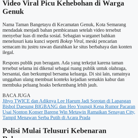
Video Viral Picu Kehebohan di Warga
Genuk
Nama Taman Bangetayu di Kecamatan Genuk, Kota Semarang
mendadak menjadi bahan pembicaraan setelah video tersebut
menyebar luas di media sosial. Sebagian warganet bahkan
menelusuri kata kunci seperti
Bokep Viral
, meski pencarian
semacam itu justru rawan diarahkan ke situs berbahaya dan konten
ilegal.
Respons publik pun beragam. Ada yang terkejut karena taman
tersebut selama ini dikenal sebagai ruang publik untuk olahraga,
bersantai, dan berkumpul bersama keluarga. Di sisi lain, ramainya
unggahan ulang membuat konteks kejadian semakin kabur dan
membuka peluang hoaks berkembang lebih jauh.
BACA JUGA
Jihyo TWICE dan Adiknya Lee Haeum Jadi Sorotan di Lapangan
Bisbol
Daesung BIGBANG dan Heo Youngji Kena Rumor Pacaran
Usai Nonton Konser Bareng
Win Metawin Ramaikan Senayan City,
Tampil Menawan Serba Putih di Acara Prada
Polisi Mulai Telusuri Kebenaran