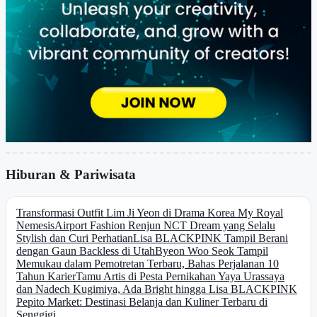
Hiburan & Pariwisata
Transformasi Outfit Lim Ji Yeon di Drama Korea My Royal
Nemesis
Airport Fashion Renjun NCT Dream yang Selalu
Stylish dan Curi Perhatian
Lisa BLACKPINK Tampil Berani
dengan Gaun Backless di Utah
Byeon Woo Seok Tampil
Memukau dalam Pemotretan Terbaru, Bahas Perjalanan 10
Tahun Karier
Tamu Artis di Pesta Pernikahan Yaya Urassaya
dan Nadech Kugimiya, Ada Bright hingga Lisa BLACKPINK
Pepito Market: Destinasi Belanja dan Kuliner Terbaru di
Senggigi