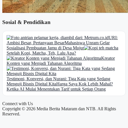
Sosial & Pendidikan
URI:
Ambisi Besar, Pertanyaan Besar
Mahasiswa Unram Gelar
Sosialisasi Pembuatan Jamu di Desa Mujur
Setelah Kopi, Matcha, Teh, Lalu Apa?
Kreator
Konten yang Menjadi Tahanan Algoritma
Testimoni, Konversi, dan Nurani: Tiga Kata yang Sedang
Menguji Bisnis Digital Kita
Harga Saya Kok Lebih Mahal?
Ketika AI Mulai Menentukan Tarif untuk Setiap Orang
Connect with Us
Copyright © 2026 Media Berita Mataram dan NTB. All Rights
Reserved.