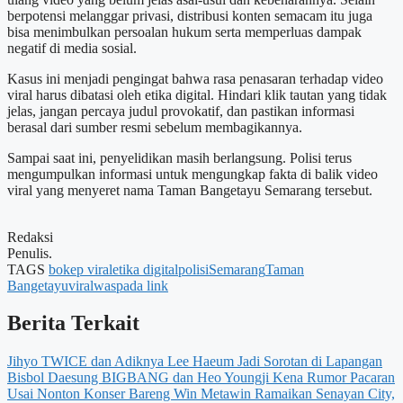
berpotensi melanggar privasi, distribusi konten semacam itu juga
bisa menimbulkan persoalan hukum serta memperluas dampak
negatif di media sosial.
Kasus ini menjadi pengingat bahwa rasa penasaran terhadap video
viral harus dibatasi oleh etika digital. Hindari klik tautan yang tidak
jelas, jangan percaya judul provokatif, dan pastikan informasi
berasal dari sumber resmi sebelum membagikannya.
Sampai saat ini, penyelidikan masih berlangsung. Polisi terus
mengumpulkan informasi untuk mengungkap fakta di balik video
viral yang menyeret nama Taman Bangetayu Semarang tersebut.
Redaksi
Penulis.
TAGS
bokep viral
etika digital
polisi
Semarang
Taman
Bangetayu
viral
waspada link
Berita Terkait
Jihyo TWICE dan Adiknya Lee Haeum Jadi Sorotan di Lapangan
Bisbol
Daesung BIGBANG dan Heo Youngji Kena Rumor Pacaran
Usai Nonton Konser Bareng
Win Metawin Ramaikan Senayan City,