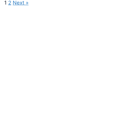
1
2
Next »