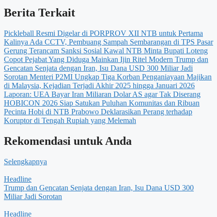
Berita Terkait
Pickleball Resmi Digelar di PORPROV XII NTB untuk Pertama
Kalinya
Ada CCTV, Pembuang Sampah Sembarangan di TPS Pasar
Gerung Terancam Sanksi Sosial
Kawal NTB Minta Bupati Loteng
Copot Pejabat Yang Diduga Mainkan Ijin Ritel Modern
Trump dan
Gencatan Senjata dengan Iran, Isu Dana USD 300 Miliar Jadi
Sorotan
Menteri P2MI Ungkap Tiga Korban Penganiayaan Majikan
di Malaysia, Kejadian Terjadi Akhir 2025 hingga Januari 2026
Laporan: UEA Bayar Iran Miliaran Dolar AS agar Tak Diserang
HOBICON 2026 Siap Satukan Puluhan Komunitas dan Ribuan
Pecinta Hobi di NTB
Prabowo Deklarasikan Perang terhadap
Koruptor di Tengah Rupiah yang Melemah
Rekomendasi untuk Anda
Selengkapnya
Headline
Trump dan Gencatan Senjata dengan Iran, Isu Dana USD 300
Miliar Jadi Sorotan
Headline