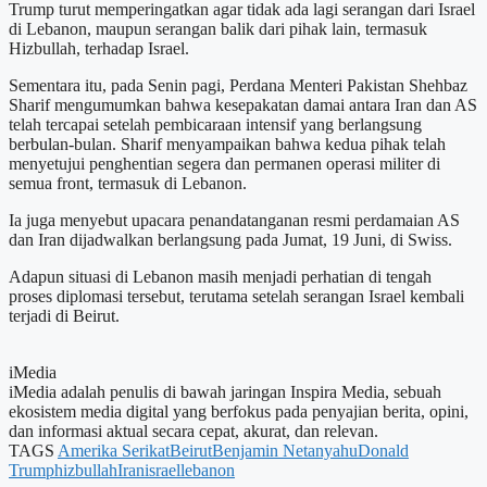
Trump turut memperingatkan agar tidak ada lagi serangan dari Israel
di Lebanon, maupun serangan balik dari pihak lain, termasuk
Hizbullah, terhadap Israel.
Sementara itu, pada Senin pagi, Perdana Menteri Pakistan Shehbaz
Sharif mengumumkan bahwa kesepakatan damai antara Iran dan AS
telah tercapai setelah pembicaraan intensif yang berlangsung
berbulan-bulan. Sharif menyampaikan bahwa kedua pihak telah
menyetujui penghentian segera dan permanen operasi militer di
semua front, termasuk di Lebanon.
Ia juga menyebut upacara penandatanganan resmi perdamaian AS
dan Iran dijadwalkan berlangsung pada Jumat, 19 Juni, di Swiss.
Adapun situasi di Lebanon masih menjadi perhatian di tengah
proses diplomasi tersebut, terutama setelah serangan Israel kembali
terjadi di Beirut.
iMedia
iMedia adalah penulis di bawah jaringan Inspira Media, sebuah
ekosistem media digital yang berfokus pada penyajian berita, opini,
dan informasi aktual secara cepat, akurat, dan relevan.
TAGS
Amerika Serikat
Beirut
Benjamin Netanyahu
Donald
Trump
hizbullah
Iran
israel
lebanon