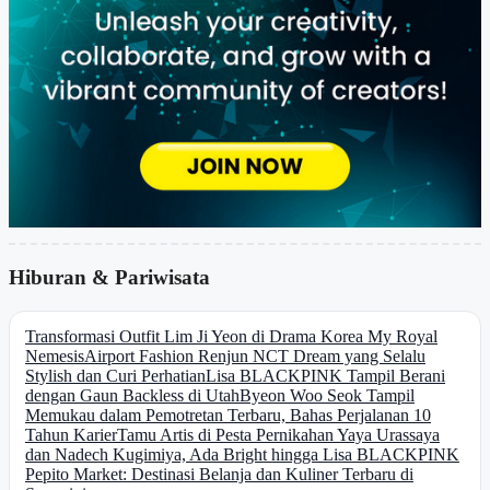
Hiburan & Pariwisata
Transformasi Outfit Lim Ji Yeon di Drama Korea My Royal
Nemesis
Airport Fashion Renjun NCT Dream yang Selalu
Stylish dan Curi Perhatian
Lisa BLACKPINK Tampil Berani
dengan Gaun Backless di Utah
Byeon Woo Seok Tampil
Memukau dalam Pemotretan Terbaru, Bahas Perjalanan 10
Tahun Karier
Tamu Artis di Pesta Pernikahan Yaya Urassaya
dan Nadech Kugimiya, Ada Bright hingga Lisa BLACKPINK
Pepito Market: Destinasi Belanja dan Kuliner Terbaru di