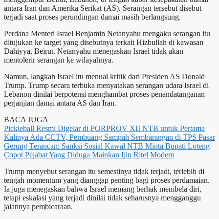
antara Iran dan Amerika Serikat (AS). Serangan tersebut disebut
terjadi saat proses perundingan damai masih berlangsung.
Perdana Menteri Israel Benjamin Netanyahu mengaku serangan itu
ditujukan ke target yang disebutnya terkait Hizbullah di kawasan
Dahiyya, Beirut. Netanyahu menegaskan Israel tidak akan
mentolerir serangan ke wilayahnya.
Namun, langkah Israel itu menuai kritik dari Presiden AS Donald
Trump. Trump secara terbuka menyatakan serangan udara Israel di
Lebanon dinilai berpotensi menghambat proses penandatanganan
perjanjian damai antara AS dan Iran.
BACA JUGA
Pickleball Resmi Digelar di PORPROV XII NTB untuk Pertama
Kalinya
Ada CCTV, Pembuang Sampah Sembarangan di TPS Pasar
Gerung Terancam Sanksi Sosial
Kawal NTB Minta Bupati Loteng
Copot Pejabat Yang Diduga Mainkan Ijin Ritel Modern
Trump menyebut serangan itu semestinya tidak terjadi, terlebih di
tengah momentum yang dianggap penting bagi proses perdamaian.
Ia juga menegaskan bahwa Israel memang berhak membela diri,
tetapi eskalasi yang terjadi dinilai tidak seharusnya mengganggu
jalannya pembicaraan.