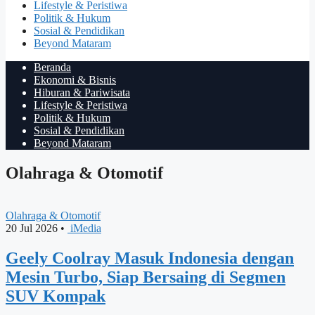
Lifestyle & Peristiwa
Politik & Hukum
Sosial & Pendidikan
Beyond Mataram
Beranda
Ekonomi & Bisnis
Hiburan & Pariwisata
Lifestyle & Peristiwa
Politik & Hukum
Sosial & Pendidikan
Beyond Mataram
Olahraga & Otomotif
Olahraga & Otomotif
20 Jul 2026
•
iMedia
Geely Coolray Masuk Indonesia dengan
Mesin Turbo, Siap Bersaing di Segmen
SUV Kompak