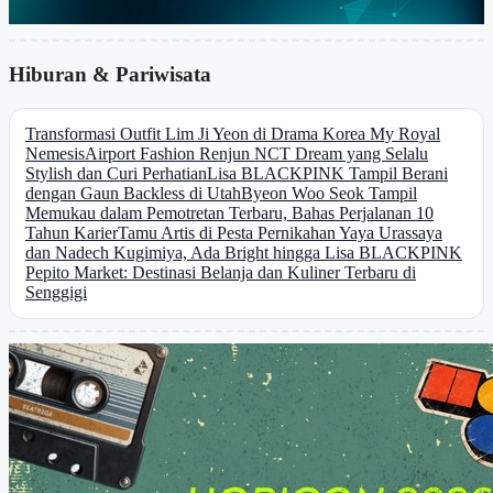
Hiburan & Pariwisata
Transformasi Outfit Lim Ji Yeon di Drama Korea My Royal
Nemesis
Airport Fashion Renjun NCT Dream yang Selalu
Stylish dan Curi Perhatian
Lisa BLACKPINK Tampil Berani
dengan Gaun Backless di Utah
Byeon Woo Seok Tampil
Memukau dalam Pemotretan Terbaru, Bahas Perjalanan 10
Tahun Karier
Tamu Artis di Pesta Pernikahan Yaya Urassaya
dan Nadech Kugimiya, Ada Bright hingga Lisa BLACKPINK
Pepito Market: Destinasi Belanja dan Kuliner Terbaru di
Senggigi