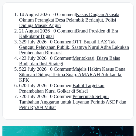
1
4 August 2026 0 Comment
Kasus Dugaan Asusila
Oknum Perangkat Desa Pelambik Berlanjut, Polisi
Diduga Masuk Angin
2
1 August 2026 0 Comment
Brand Presiden di Era
Kalkulator Digital
3
29 July 2026 0 Comment
OTT Bupati LAZ Tak
Ganggu Pelayanan Publik, Saatnya Nurul Adha Lakukan
Pembenahan Birokrasi
4
23 July 2026 0 Comment
Meritokrasi, Biaya Balas
Budi, dan Ilusi Strategi
5
22 July 2026 0 Comment
Majelis Hakim Kasus Dana
Siluman Diduga Terima Suap, AMARAH Adukan ke
KPK
6
20 July 2026 0 Comment
Bahlil Targetkan
Penambahan Kursi Golkar di Sulsel
7
20 July 2026 0 Comment
Pemerintah Setujui
Tambahan Anggaran untuk Layanan Perintis ASDP dan
Pelni Rp209 Miliar