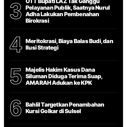
OTT Bupati LAZ Tak Ganggu
3
Pelayanan Publik, Saatnya Nurul
Adha Lakukan Pembenahan
Birokrasi
4
Meritokrasi, Biaya Balas Budi, dan
Ilusi Strategi
5
Majelis Hakim Kasus Dana
Siluman Diduga Terima Suap,
AMARAH Adukan ke KPK
6
Bahlil Targetkan Penambahan
Kursi Golkar di Sulsel