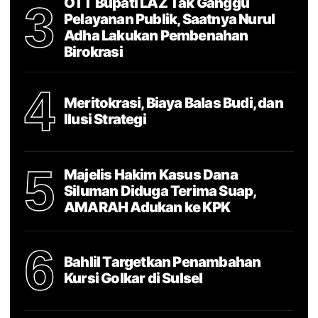
OTT Bupati LAZ Tak Ganggu
3
Pelayanan Publik, Saatnya Nurul
Adha Lakukan Pembenahan
Birokrasi
4
Meritokrasi, Biaya Balas Budi, dan
Ilusi Strategi
5
Majelis Hakim Kasus Dana
Siluman Diduga Terima Suap,
AMARAH Adukan ke KPK
6
Bahlil Targetkan Penambahan
Kursi Golkar di Sulsel