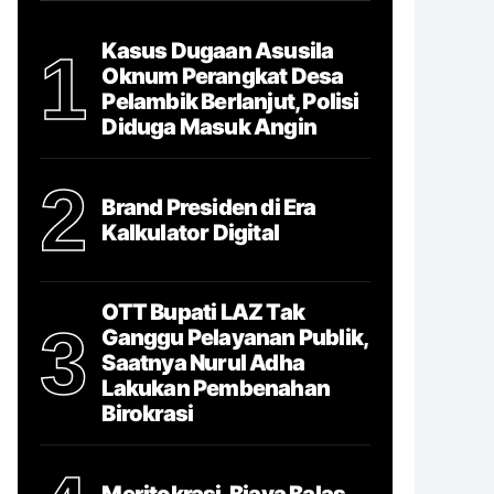
Kasus Dugaan Asusila
1
Oknum Perangkat Desa
Pelambik Berlanjut, Polisi
Diduga Masuk Angin
2
Brand Presiden di Era
Kalkulator Digital
OTT Bupati LAZ Tak
3
Ganggu Pelayanan Publik,
Saatnya Nurul Adha
Lakukan Pembenahan
Birokrasi
Meritokrasi, Biaya Balas