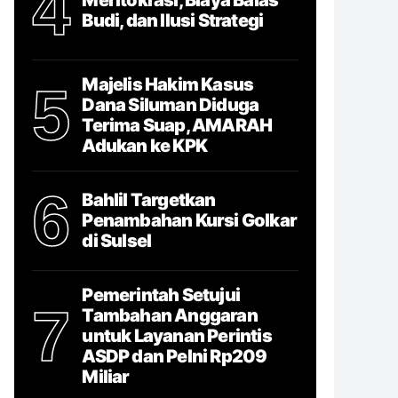
4
Budi, dan Ilusi Strategi
Majelis Hakim Kasus
5
Dana Siluman Diduga
Terima Suap, AMARAH
Adukan ke KPK
6
Bahlil Targetkan
Penambahan Kursi Golkar
di Sulsel
Pemerintah Setujui
7
Tambahan Anggaran
untuk Layanan Perintis
ASDP dan Pelni Rp209
Miliar