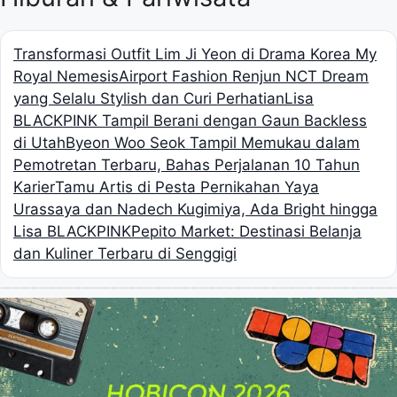
Transformasi Outfit Lim Ji Yeon di Drama Korea My
Royal Nemesis
Airport Fashion Renjun NCT Dream
yang Selalu Stylish dan Curi Perhatian
Lisa
BLACKPINK Tampil Berani dengan Gaun Backless
di Utah
Byeon Woo Seok Tampil Memukau dalam
Pemotretan Terbaru, Bahas Perjalanan 10 Tahun
Karier
Tamu Artis di Pesta Pernikahan Yaya
Urassaya dan Nadech Kugimiya, Ada Bright hingga
Lisa BLACKPINK
Pepito Market: Destinasi Belanja
dan Kuliner Terbaru di Senggigi