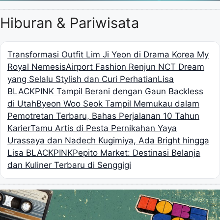
Hiburan & Pariwisata
Transformasi Outfit Lim Ji Yeon di Drama Korea My
Royal Nemesis
Airport Fashion Renjun NCT Dream
yang Selalu Stylish dan Curi Perhatian
Lisa
BLACKPINK Tampil Berani dengan Gaun Backless
di Utah
Byeon Woo Seok Tampil Memukau dalam
Pemotretan Terbaru, Bahas Perjalanan 10 Tahun
Karier
Tamu Artis di Pesta Pernikahan Yaya
Urassaya dan Nadech Kugimiya, Ada Bright hingga
Lisa BLACKPINK
Pepito Market: Destinasi Belanja
dan Kuliner Terbaru di Senggigi