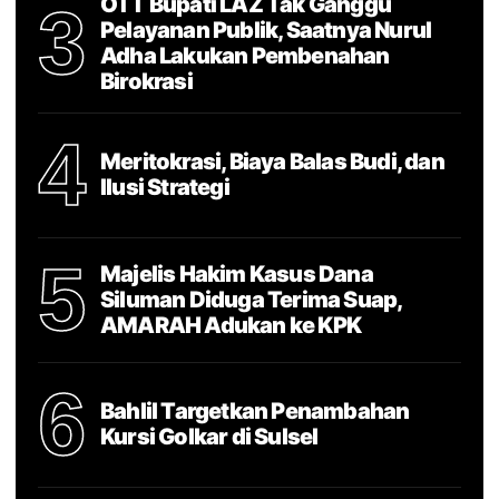
OTT Bupati LAZ Tak Ganggu
3
Pelayanan Publik, Saatnya Nurul
Adha Lakukan Pembenahan
Birokrasi
4
Meritokrasi, Biaya Balas Budi, dan
Ilusi Strategi
5
Majelis Hakim Kasus Dana
Siluman Diduga Terima Suap,
AMARAH Adukan ke KPK
6
Bahlil Targetkan Penambahan
Kursi Golkar di Sulsel