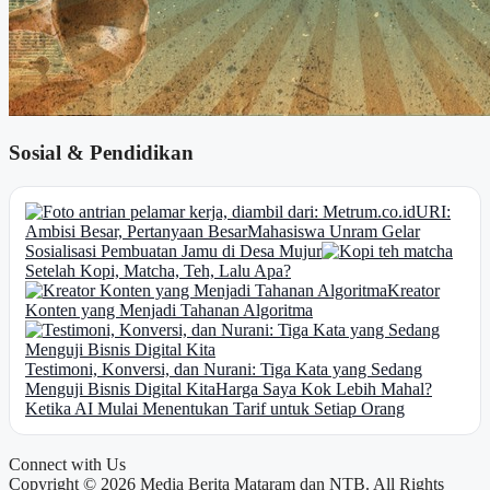
Sosial & Pendidikan
URI:
Ambisi Besar, Pertanyaan Besar
Mahasiswa Unram Gelar
Sosialisasi Pembuatan Jamu di Desa Mujur
Setelah Kopi, Matcha, Teh, Lalu Apa?
Kreator
Konten yang Menjadi Tahanan Algoritma
Testimoni, Konversi, dan Nurani: Tiga Kata yang Sedang
Menguji Bisnis Digital Kita
Harga Saya Kok Lebih Mahal?
Ketika AI Mulai Menentukan Tarif untuk Setiap Orang
Connect with Us
Copyright © 2026 Media Berita Mataram dan NTB. All Rights