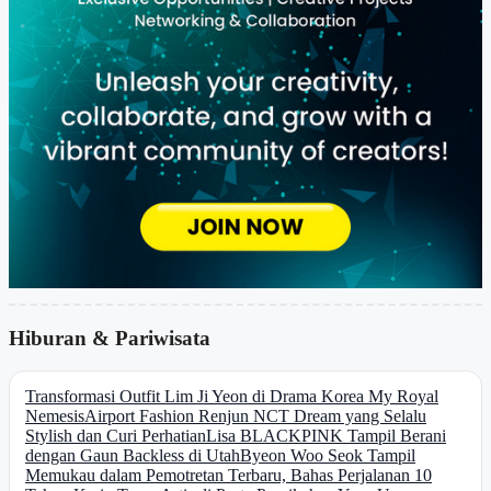
Hiburan & Pariwisata
Transformasi Outfit Lim Ji Yeon di Drama Korea My Royal
Nemesis
Airport Fashion Renjun NCT Dream yang Selalu
Stylish dan Curi Perhatian
Lisa BLACKPINK Tampil Berani
dengan Gaun Backless di Utah
Byeon Woo Seok Tampil
Memukau dalam Pemotretan Terbaru, Bahas Perjalanan 10