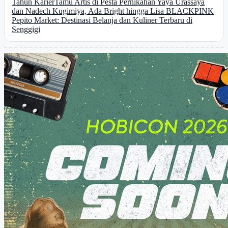
Tahun Karier
Tamu Artis di Pesta Pernikahan Yaya Urassaya
dan Nadech Kugimiya, Ada Bright hingga Lisa BLACKPINK
Pepito Market: Destinasi Belanja dan Kuliner Terbaru di
Senggigi