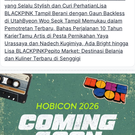
yang Selalu Stylish dan Curi Perhatian
Lisa
BLACKPINK Tampil Berani dengan Gaun Backless
di Utah
Byeon Woo Seok Tampil Memukau dalam
Pemotretan Terbaru, Bahas Perjalanan 10 Tahun
Karier
Tamu Artis di Pesta Pernikahan Yaya
Urassaya dan Nadech Kugimiya, Ada Bright hingga
Lisa BLACKPINK
Pepito Market: Destinasi Belanja
dan Kuliner Terbaru di Senggigi