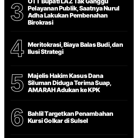
OTT Bupati LAZ Tak Ganggu
3
Pelayanan Publik, Saatnya Nurul
Adha Lakukan Pembenahan
Birokrasi
4
Meritokrasi, Biaya Balas Budi, dan
Ilusi Strategi
5
Majelis Hakim Kasus Dana
Siluman Diduga Terima Suap,
AMARAH Adukan ke KPK
6
Bahlil Targetkan Penambahan
Kursi Golkar di Sulsel