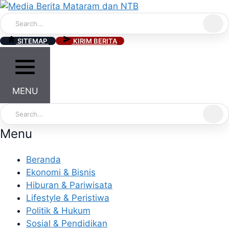
Skip
to
content
SITEMAP
KIRIM BERITA
MENU
Menu
Beranda
Ekonomi & Bisnis
Hiburan & Pariwisata
Lifestyle & Peristiwa
Politik & Hukum
Sosial & Pendidikan