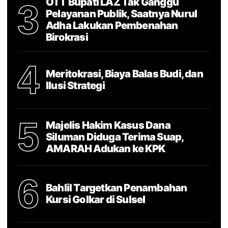
OTT Bupati LAZ Tak Ganggu
3
Pelayanan Publik, Saatnya Nurul
Adha Lakukan Pembenahan
Birokrasi
4
Meritokrasi, Biaya Balas Budi, dan
Ilusi Strategi
5
Majelis Hakim Kasus Dana
Siluman Diduga Terima Suap,
AMARAH Adukan ke KPK
6
Bahlil Targetkan Penambahan
Kursi Golkar di Sulsel