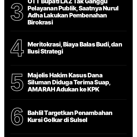
OTT Bupati LAZ Tak Ganggu
3
Pelayanan Publik, Saatnya Nurul
Adha Lakukan Pembenahan
Birokrasi
4
Meritokrasi, Biaya Balas Budi, dan
Ilusi Strategi
5
Majelis Hakim Kasus Dana
Siluman Diduga Terima Suap,
AMARAH Adukan ke KPK
6
Bahlil Targetkan Penambahan
Kursi Golkar di Sulsel