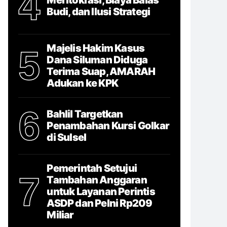
4
Budi, dan Ilusi Strategi
Majelis Hakim Kasus
5
Dana Siluman Diduga
Terima Suap, AMARAH
Adukan ke KPK
6
Bahlil Targetkan
Penambahan Kursi Golkar
di Sulsel
Pemerintah Setujui
7
Tambahan Anggaran
untuk Layanan Perintis
ASDP dan Pelni Rp209
Miliar