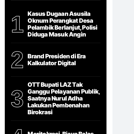
Kasus Dugaan Asusila
1
Oknum Perangkat Desa
Pelambik Berlanjut, Polisi
Diduga Masuk Angin
2
Brand Presiden di Era
Kalkulator Digital
OTT Bupati LAZ Tak
3
Ganggu Pelayanan Publik,
Saatnya Nurul Adha
Lakukan Pembenahan
Birokrasi
Meritokrasi, Biaya Balas