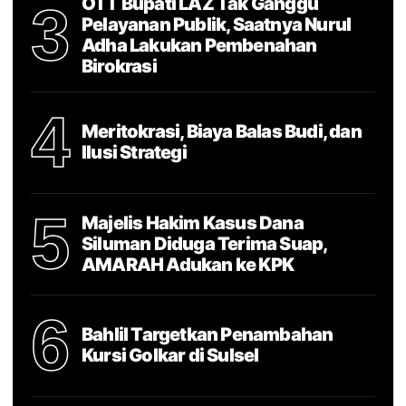
OTT Bupati LAZ Tak Ganggu
3
Pelayanan Publik, Saatnya Nurul
Adha Lakukan Pembenahan
Birokrasi
4
Meritokrasi, Biaya Balas Budi, dan
Ilusi Strategi
5
Majelis Hakim Kasus Dana
Siluman Diduga Terima Suap,
AMARAH Adukan ke KPK
6
Bahlil Targetkan Penambahan
Kursi Golkar di Sulsel