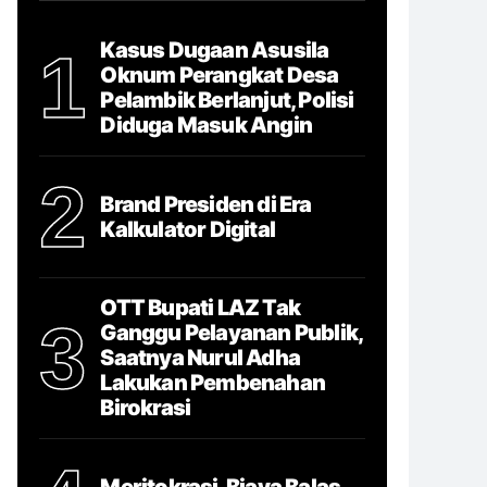
Kasus Dugaan Asusila
1
Oknum Perangkat Desa
Pelambik Berlanjut, Polisi
Diduga Masuk Angin
2
Brand Presiden di Era
Kalkulator Digital
OTT Bupati LAZ Tak
3
Ganggu Pelayanan Publik,
Saatnya Nurul Adha
Lakukan Pembenahan
Birokrasi
Meritokrasi, Biaya Balas