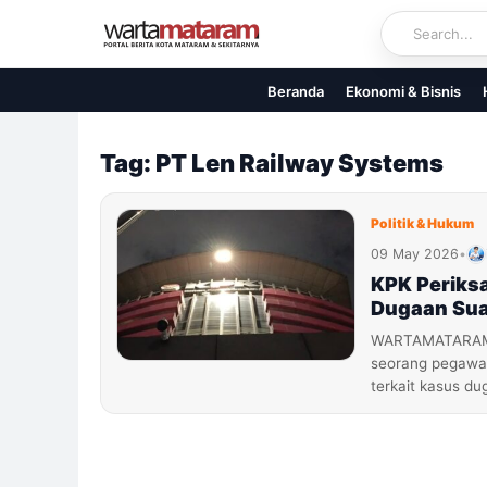
Skip
to
content
Beranda
Ekonomi & Bisnis
Tag: PT Len Railway Systems
Politik & Hukum
09 May 2026
•
KPK Periksa
Dugaan Sua
WARTAMATARAM.C
seorang pegawai
terkait kasus 