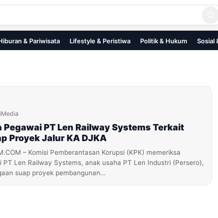
Hiburan & Pariwisata
Lifestyle & Peristiwa
Politik & Hukum
Sosial
iMedia
 Pegawai PT Len Railway Systems Terkait
p Proyek Jalur KA DJKA
OM – Komisi Pemberantasan Korupsi (KPK) memeriksa
 PT Len Railway Systems, anak usaha PT Len Industri (Persero),
dugaan suap proyek pembangunan…