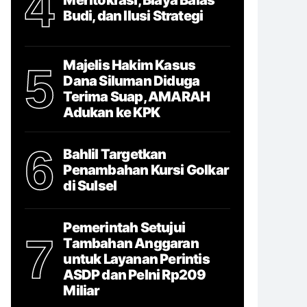
4
Budi, dan Ilusi Strategi
Majelis Hakim Kasus
5
Dana Siluman Diduga
Terima Suap, AMARAH
Adukan ke KPK
6
Bahlil Targetkan
Penambahan Kursi Golkar
di Sulsel
Pemerintah Setujui
7
Tambahan Anggaran
untuk Layanan Perintis
ASDP dan Pelni Rp209
Miliar