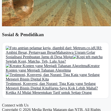
Sosial & Pendidikan
URI:
Ambisi Besar, Pertanyaan Besar
Mahasiswa Unram Gelar
Sosialisasi Pembuatan Jamu di Desa Mujur
Setelah Kopi, Matcha, Teh, Lalu Apa?
Kreator
Konten yang Menjadi Tahanan Algoritma
Testimoni, Konversi, dan Nurani: Tiga Kata yang Sedang
Menguji Bisnis Digital Kita
Harga Saya Kok Lebih Mahal?
Ketika AI Mulai Menentukan Tarif untuk Setiap Orang
Connect with Us
Copyright © 2026 Media Berita Mataram dan NTB. All Rights