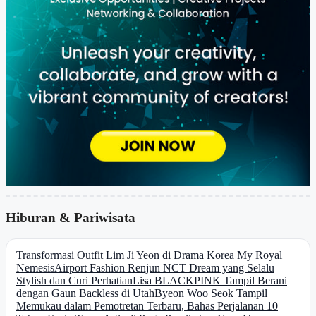
Hiburan & Pariwisata
Transformasi Outfit Lim Ji Yeon di Drama Korea My Royal
Nemesis
Airport Fashion Renjun NCT Dream yang Selalu
Stylish dan Curi Perhatian
Lisa BLACKPINK Tampil Berani
dengan Gaun Backless di Utah
Byeon Woo Seok Tampil
Memukau dalam Pemotretan Terbaru, Bahas Perjalanan 10