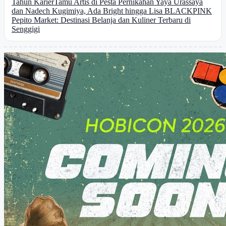
Tahun Karier
Tamu Artis di Pesta Pernikahan Yaya Urassaya
dan Nadech Kugimiya, Ada Bright hingga Lisa BLACKPINK
Pepito Market: Destinasi Belanja dan Kuliner Terbaru di
Senggigi