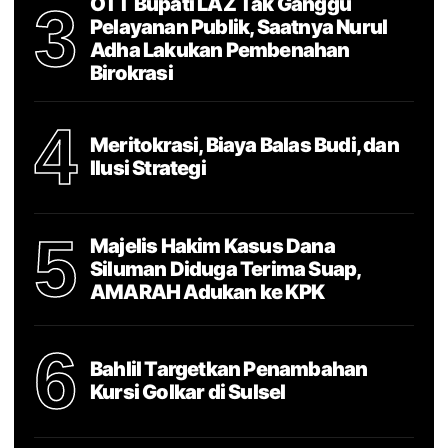
OTT Bupati LAZ Tak Ganggu
3
Pelayanan Publik, Saatnya Nurul
Adha Lakukan Pembenahan
Birokrasi
4
Meritokrasi, Biaya Balas Budi, dan
Ilusi Strategi
5
Majelis Hakim Kasus Dana
Siluman Diduga Terima Suap,
AMARAH Adukan ke KPK
6
Bahlil Targetkan Penambahan
Kursi Golkar di Sulsel