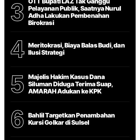
OTT Bupati LAZ Tak Ganggu
3
Pelayanan Publik, Saatnya Nurul
Adha Lakukan Pembenahan
Birokrasi
4
Meritokrasi, Biaya Balas Budi, dan
Ilusi Strategi
5
Majelis Hakim Kasus Dana
Siluman Diduga Terima Suap,
AMARAH Adukan ke KPK
6
Bahlil Targetkan Penambahan
Kursi Golkar di Sulsel