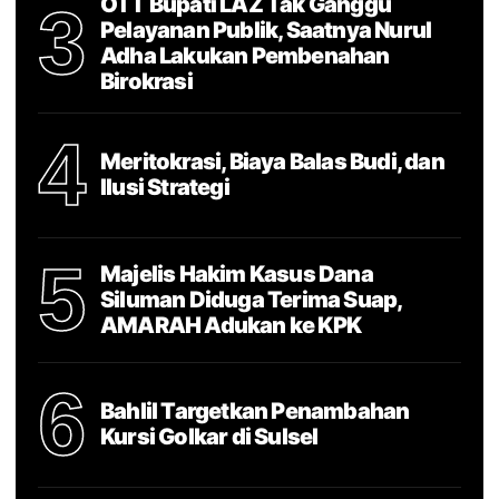
OTT Bupati LAZ Tak Ganggu
3
Pelayanan Publik, Saatnya Nurul
Adha Lakukan Pembenahan
Birokrasi
4
Meritokrasi, Biaya Balas Budi, dan
Ilusi Strategi
5
Majelis Hakim Kasus Dana
Siluman Diduga Terima Suap,
AMARAH Adukan ke KPK
6
Bahlil Targetkan Penambahan
Kursi Golkar di Sulsel