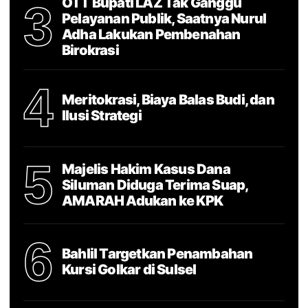
OTT Bupati LAZ Tak Ganggu
3
Pelayanan Publik, Saatnya Nurul
Adha Lakukan Pembenahan
Birokrasi
4
Meritokrasi, Biaya Balas Budi, dan
Ilusi Strategi
5
Majelis Hakim Kasus Dana
Siluman Diduga Terima Suap,
AMARAH Adukan ke KPK
6
Bahlil Targetkan Penambahan
Kursi Golkar di Sulsel