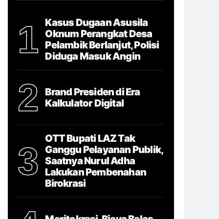
Kasus Dugaan Asusila
1
Oknum Perangkat Desa
Pelambik Berlanjut, Polisi
Diduga Masuk Angin
2
Brand Presiden di Era
Kalkulator Digital
OTT Bupati LAZ Tak
3
Ganggu Pelayanan Publik,
Saatnya Nurul Adha
Lakukan Pembenahan
Birokrasi
Meritokrasi, Biaya Balas