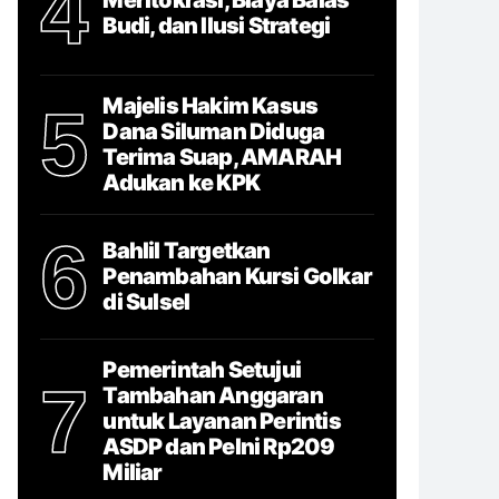
4
Budi, dan Ilusi Strategi
Majelis Hakim Kasus
5
Dana Siluman Diduga
Terima Suap, AMARAH
Adukan ke KPK
6
Bahlil Targetkan
Penambahan Kursi Golkar
di Sulsel
Pemerintah Setujui
7
Tambahan Anggaran
untuk Layanan Perintis
ASDP dan Pelni Rp209
Miliar