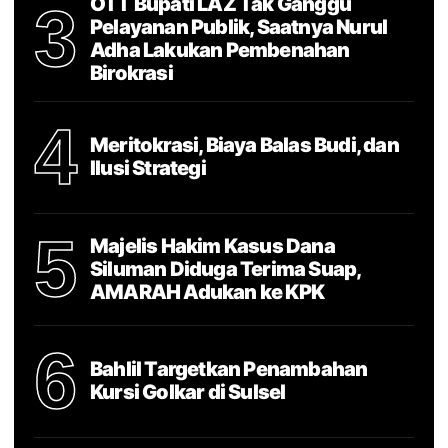
OTT Bupati LAZ Tak Ganggu
3
Pelayanan Publik, Saatnya Nurul
Adha Lakukan Pembenahan
Birokrasi
4
Meritokrasi, Biaya Balas Budi, dan
Ilusi Strategi
5
Majelis Hakim Kasus Dana
Siluman Diduga Terima Suap,
AMARAH Adukan ke KPK
6
Bahlil Targetkan Penambahan
Kursi Golkar di Sulsel