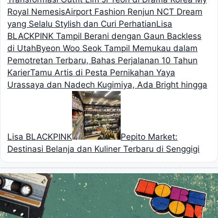
Royal Nemesis
Airport Fashion Renjun NCT Dream
yang Selalu Stylish dan Curi Perhatian
Lisa
BLACKPINK Tampil Berani dengan Gaun Backless
di Utah
Byeon Woo Seok Tampil Memukau dalam
Pemotretan Terbaru, Bahas Perjalanan 10 Tahun
Karier
Tamu Artis di Pesta Pernikahan Yaya
Urassaya dan Nadech Kugimiya, Ada Bright hingga
Lisa BLACKPINK
Pepito Market:
Destinasi Belanja dan Kuliner Terbaru di Senggigi