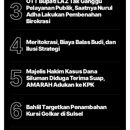
OTT Bupati LAZ Tak Ganggu
3
Pelayanan Publik, Saatnya Nurul
Adha Lakukan Pembenahan
Birokrasi
4
Meritokrasi, Biaya Balas Budi, dan
Ilusi Strategi
5
Majelis Hakim Kasus Dana
Siluman Diduga Terima Suap,
AMARAH Adukan ke KPK
6
Bahlil Targetkan Penambahan
Kursi Golkar di Sulsel