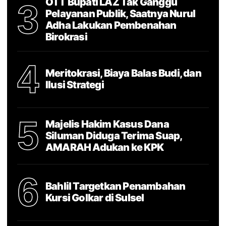
OTT Bupati LAZ Tak Ganggu
3
Pelayanan Publik, Saatnya Nurul
Adha Lakukan Pembenahan
Birokrasi
4
Meritokrasi, Biaya Balas Budi, dan
Ilusi Strategi
5
Majelis Hakim Kasus Dana
Siluman Diduga Terima Suap,
AMARAH Adukan ke KPK
6
Bahlil Targetkan Penambahan
Kursi Golkar di Sulsel