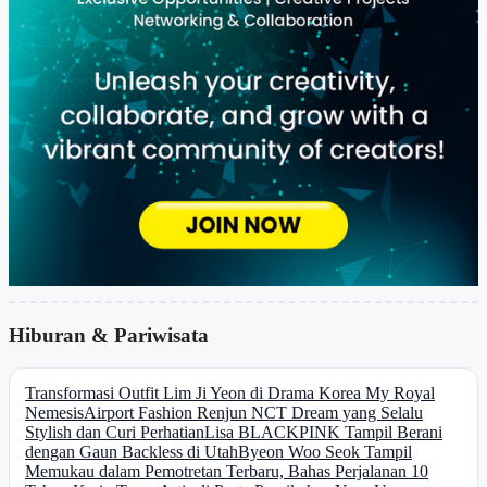
Hiburan & Pariwisata
Transformasi Outfit Lim Ji Yeon di Drama Korea My Royal
Nemesis
Airport Fashion Renjun NCT Dream yang Selalu
Stylish dan Curi Perhatian
Lisa BLACKPINK Tampil Berani
dengan Gaun Backless di Utah
Byeon Woo Seok Tampil
Memukau dalam Pemotretan Terbaru, Bahas Perjalanan 10