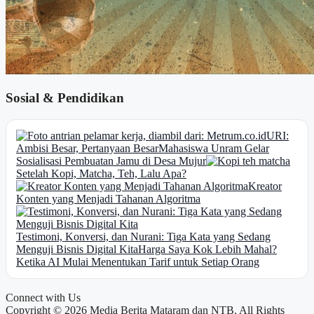
Sosial & Pendidikan
URI:
Ambisi Besar, Pertanyaan Besar
Mahasiswa Unram Gelar
Sosialisasi Pembuatan Jamu di Desa Mujur
Setelah Kopi, Matcha, Teh, Lalu Apa?
Kreator
Konten yang Menjadi Tahanan Algoritma
Testimoni, Konversi, dan Nurani: Tiga Kata yang Sedang
Menguji Bisnis Digital Kita
Harga Saya Kok Lebih Mahal?
Ketika AI Mulai Menentukan Tarif untuk Setiap Orang
Connect with Us
Copyright © 2026 Media Berita Mataram dan NTB. All Rights