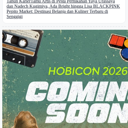
Tahun Karier
Tamu Artis di Pesta Pernikahan Yaya Urassaya
dan Nadech Kugimiya, Ada Bright hingga Lisa BLACKPINK
Pepito Market: Destinasi Belanja dan Kuliner Terbaru di
Senggigi