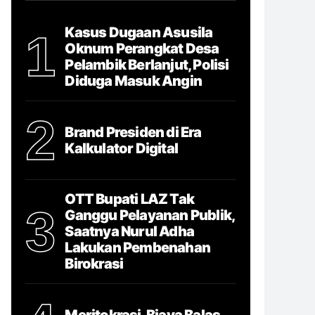
Kasus Dugaan Asusila
1
Oknum Perangkat Desa
Pelambik Berlanjut, Polisi
Diduga Masuk Angin
2
Brand Presiden di Era
Kalkulator Digital
OTT Bupati LAZ Tak
3
Ganggu Pelayanan Publik,
Saatnya Nurul Adha
Lakukan Pembenahan
Birokrasi
Meritokrasi, Biaya Balas