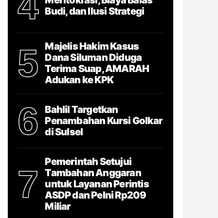
4
Budi, dan Ilusi Strategi
Majelis Hakim Kasus
5
Dana Siluman Diduga
Terima Suap, AMARAH
Adukan ke KPK
6
Bahlil Targetkan
Penambahan Kursi Golkar
di Sulsel
Pemerintah Setujui
7
Tambahan Anggaran
untuk Layanan Perintis
ASDP dan Pelni Rp209
Miliar