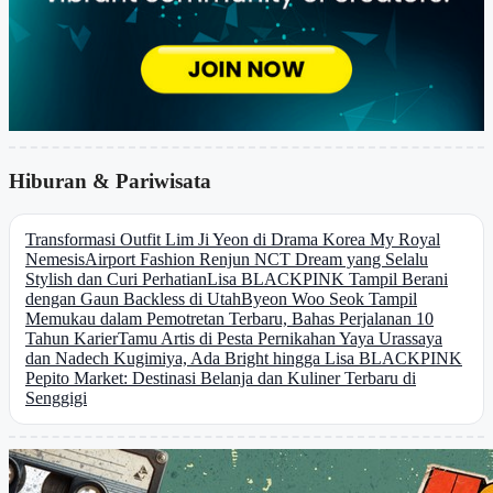
Hiburan & Pariwisata
Transformasi Outfit Lim Ji Yeon di Drama Korea My Royal
Nemesis
Airport Fashion Renjun NCT Dream yang Selalu
Stylish dan Curi Perhatian
Lisa BLACKPINK Tampil Berani
dengan Gaun Backless di Utah
Byeon Woo Seok Tampil
Memukau dalam Pemotretan Terbaru, Bahas Perjalanan 10
Tahun Karier
Tamu Artis di Pesta Pernikahan Yaya Urassaya
dan Nadech Kugimiya, Ada Bright hingga Lisa BLACKPINK
Pepito Market: Destinasi Belanja dan Kuliner Terbaru di
Senggigi