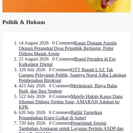
Politik & Hukum
1
4 August 2026 0 Comment
Kasus Dugaan Asusila
Oknum Perangkat Desa Pelambik Berlanjut, Polisi
Diduga Masuk Angin
2
1 August 2026 0 Comment
Brand Presiden di Era
Kalkulator Digital
3
29 July 2026 0 Comment
OTT Bupati LAZ Tak
Ganggu Pelayanan Publik, Saatnya Nurul Adha Lakukan
Pembenahan Birokrasi
4
23 July 2026 0 Comment
Meritokrasi, Biaya Balas
Budi, dan Ilusi Strategi
5
22 July 2026 0 Comment
Majelis Hakim Kasus Dana
Siluman Diduga Terima Suap, AMARAH Adukan ke
KPK
6
20 July 2026 0 Comment
Bahlil Targetkan
Penambahan Kursi Golkar di Sulsel
7
20 July 2026 0 Comment
Pemerintah Setujui
Tambahan Anggaran untuk Layanan Perintis ASDP dan