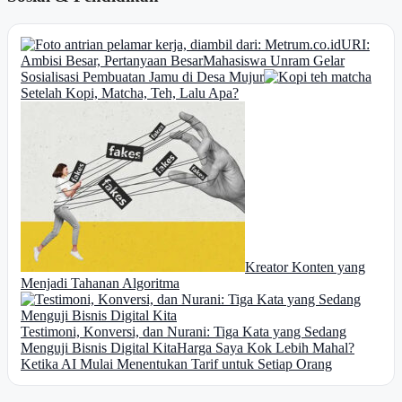
URI:
Ambisi Besar, Pertanyaan Besar
Mahasiswa Unram Gelar
Sosialisasi Pembuatan Jamu di Desa Mujur
Setelah Kopi, Matcha, Teh, Lalu Apa?
Kreator Konten yang
Menjadi Tahanan Algoritma
Testimoni, Konversi, dan Nurani: Tiga Kata yang Sedang
Menguji Bisnis Digital Kita
Harga Saya Kok Lebih Mahal?
Ketika AI Mulai Menentukan Tarif untuk Setiap Orang