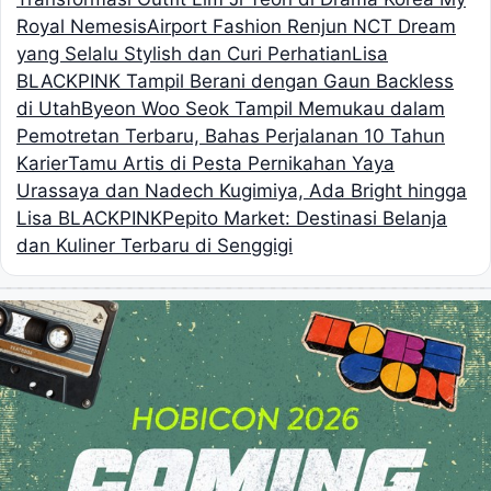
Royal Nemesis
Airport Fashion Renjun NCT Dream
yang Selalu Stylish dan Curi Perhatian
Lisa
BLACKPINK Tampil Berani dengan Gaun Backless
di Utah
Byeon Woo Seok Tampil Memukau dalam
Pemotretan Terbaru, Bahas Perjalanan 10 Tahun
Karier
Tamu Artis di Pesta Pernikahan Yaya
Urassaya dan Nadech Kugimiya, Ada Bright hingga
Lisa BLACKPINK
Pepito Market: Destinasi Belanja
dan Kuliner Terbaru di Senggigi