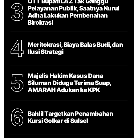
OTT Bupati LAZ Tak Ganggu
3
Pelayanan Publik, Saatnya Nurul
Adha Lakukan Pembenahan
Birokrasi
4
Meritokrasi, Biaya Balas Budi, dan
Ilusi Strategi
5
Majelis Hakim Kasus Dana
Siluman Diduga Terima Suap,
AMARAH Adukan ke KPK
6
Bahlil Targetkan Penambahan
Kursi Golkar di Sulsel