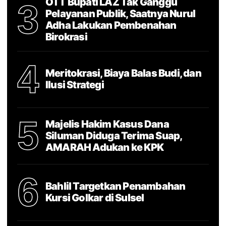
OTT Bupati LAZ Tak Ganggu
3
Pelayanan Publik, Saatnya Nurul
Adha Lakukan Pembenahan
Birokrasi
4
Meritokrasi, Biaya Balas Budi, dan
Ilusi Strategi
5
Majelis Hakim Kasus Dana
Siluman Diduga Terima Suap,
AMARAH Adukan ke KPK
6
Bahlil Targetkan Penambahan
Kursi Golkar di Sulsel