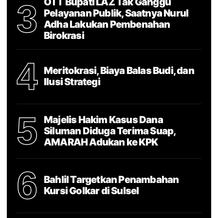
OTT Bupati LAZ Tak Ganggu
3
Pelayanan Publik, Saatnya Nurul
Adha Lakukan Pembenahan
Birokrasi
4
Meritokrasi, Biaya Balas Budi, dan
Ilusi Strategi
5
Majelis Hakim Kasus Dana
Siluman Diduga Terima Suap,
AMARAH Adukan ke KPK
6
Bahlil Targetkan Penambahan
Kursi Golkar di Sulsel