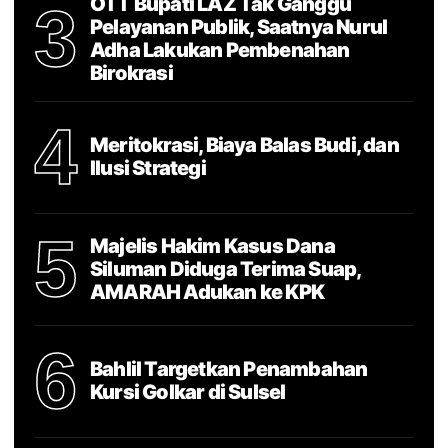
OTT Bupati LAZ Tak Ganggu
3
Pelayanan Publik, Saatnya Nurul
Adha Lakukan Pembenahan
Birokrasi
4
Meritokrasi, Biaya Balas Budi, dan
Ilusi Strategi
5
Majelis Hakim Kasus Dana
Siluman Diduga Terima Suap,
AMARAH Adukan ke KPK
6
Bahlil Targetkan Penambahan
Kursi Golkar di Sulsel