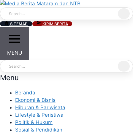
Skip
to
content
SITEMAP
KIRIM BERITA
MENU
Menu
Beranda
Ekonomi & Bisnis
Hiburan & Pariwisata
Lifestyle & Peristiwa
Politik & Hukum
Sosial & Pendidikan