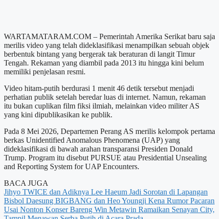
WARTAMATARAM.COM – Pemerintah Amerika Serikat baru saja
merilis video yang telah dideklasifikasi menampilkan sebuah objek
berbentuk bintang yang bergerak tak beraturan di langit Timur
Tengah. Rekaman yang diambil pada 2013 itu hingga kini belum
memiliki penjelasan resmi.
Video hitam-putih berdurasi 1 menit 46 detik tersebut menjadi
perhatian publik setelah beredar luas di internet. Namun, rekaman
itu bukan cuplikan film fiksi ilmiah, melainkan video militer AS
yang kini dipublikasikan ke publik.
Pada 8 Mei 2026, Departemen Perang AS merilis kelompok pertama
berkas Unidentified Anomalous Phenomena (UAP) yang
dideklasifikasi di bawah arahan transparansi Presiden Donald
Trump. Program itu disebut PURSUE atau Presidential Unsealing
and Reporting System for UAP Encounters.
BACA JUGA
Jihyo TWICE dan Adiknya Lee Haeum Jadi Sorotan di Lapangan
Bisbol
Daesung BIGBANG dan Heo Youngji Kena Rumor Pacaran
Usai Nonton Konser Bareng
Win Metawin Ramaikan Senayan City,
Tampil Menawan Serba Putih di Acara Prada