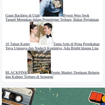
Gaun Backless di Utah
Byeon Woo Seok
Tampil Memukau dalam Pemotretan Terbaru, Bahas Perjalanan
10 Tahun Karier
Tamu Artis di Pesta Pernikahan
Yaya Urassaya dan Nadech Kugimiya, Ada Bright hingga Lisa
BLACKPINK
Pepito Market: Destinasi Belanja
dan Kuliner Terbaru di Senggigi