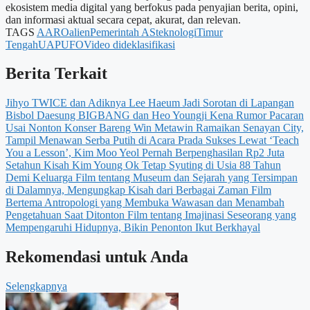
ekosistem media digital yang berfokus pada penyajian berita, opini,
dan informasi aktual secara cepat, akurat, dan relevan.
TAGS
AARO
alien
Pemerintah AS
teknologi
Timur
Tengah
UAP
UFO
Video dideklasifikasi
Berita Terkait
Jihyo TWICE dan Adiknya Lee Haeum Jadi Sorotan di Lapangan
Bisbol
Daesung BIGBANG dan Heo Youngji Kena Rumor Pacaran
Usai Nonton Konser Bareng
Win Metawin Ramaikan Senayan City,
Tampil Menawan Serba Putih di Acara Prada
Sukses Lewat ‘Teach
You a Lesson’, Kim Moo Yeol Pernah Berpenghasilan Rp2 Juta
Setahun
Kisah Kim Young Ok Tetap Syuting di Usia 88 Tahun
Demi Keluarga
Film tentang Museum dan Sejarah yang Tersimpan
di Dalamnya, Mengungkap Kisah dari Berbagai Zaman
Film
Bertema Antropologi yang Membuka Wawasan dan Menambah
Pengetahuan Saat Ditonton
Film tentang Imajinasi Seseorang yang
Mempengaruhi Hidupnya, Bikin Penonton Ikut Berkhayal
Rekomendasi untuk Anda
Selengkapnya