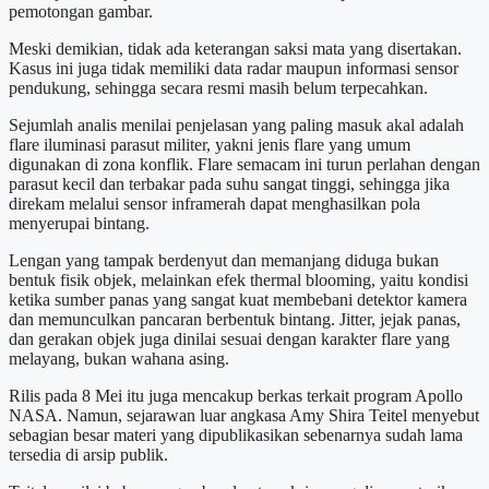
pemotongan gambar.
Meski demikian, tidak ada keterangan saksi mata yang disertakan.
Kasus ini juga tidak memiliki data radar maupun informasi sensor
pendukung, sehingga secara resmi masih belum terpecahkan.
Sejumlah analis menilai penjelasan yang paling masuk akal adalah
flare iluminasi parasut militer, yakni jenis flare yang umum
digunakan di zona konflik. Flare semacam ini turun perlahan dengan
parasut kecil dan terbakar pada suhu sangat tinggi, sehingga jika
direkam melalui sensor inframerah dapat menghasilkan pola
menyerupai bintang.
Lengan yang tampak berdenyut dan memanjang diduga bukan
bentuk fisik objek, melainkan efek thermal blooming, yaitu kondisi
ketika sumber panas yang sangat kuat membebani detektor kamera
dan memunculkan pancaran berbentuk bintang. Jitter, jejak panas,
dan gerakan objek juga dinilai sesuai dengan karakter flare yang
melayang, bukan wahana asing.
Rilis pada 8 Mei itu juga mencakup berkas terkait program Apollo
NASA. Namun, sejarawan luar angkasa Amy Shira Teitel menyebut
sebagian besar materi yang dipublikasikan sebenarnya sudah lama
tersedia di arsip publik.