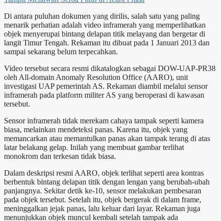
Di antara puluhan dokumen yang dirilis, salah satu yang paling
menarik perhatian adalah video inframerah yang memperlihatkan
objek menyerupai bintang delapan titik melayang dan bergetar di
langit Timur Tengah. Rekaman itu dibuat pada 1 Januari 2013 dan
sampai sekarang belum terpecahkan.
Video tersebut secara resmi dikatalogkan sebagai DOW-UAP-PR38
oleh All-domain Anomaly Resolution Office (AARO), unit
investigasi UAP pemerintah AS. Rekaman diambil melalui sensor
inframerah pada platform militer AS yang beroperasi di kawasan
tersebut.
Sensor inframerah tidak merekam cahaya tampak seperti kamera
biasa, melainkan mendeteksi panas. Karena itu, objek yang
memancarkan atau memantulkan panas akan tampak terang di atas
latar belakang gelap. Inilah yang membuat gambar terlihat
monokrom dan terkesan tidak biasa.
Dalam deskripsi resmi AARO, objek terlihat seperti area kontras
berbentuk bintang delapan titik dengan lengan yang berubah-ubah
panjangnya. Sekitar detik ke-10, sensor melakukan pembesaran
pada objek tersebut. Setelah itu, objek bergerak di dalam frame,
meninggalkan jejak panas, lalu keluar dari layar. Rekaman juga
menunjukkan objek muncul kembali setelah tampak ada