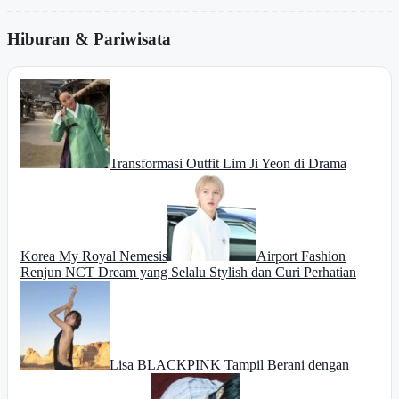
Hiburan & Pariwisata
Transformasi Outfit Lim Ji Yeon di Drama
Korea My Royal Nemesis
Airport Fashion
Renjun NCT Dream yang Selalu Stylish dan Curi Perhatian
Lisa BLACKPINK Tampil Berani dengan