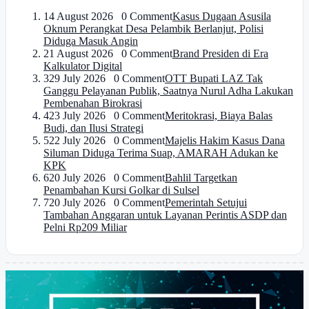
1
4 August 2026 0 Comment
Kasus Dugaan Asusila
Oknum Perangkat Desa Pelambik Berlanjut, Polisi
Diduga Masuk Angin
2
1 August 2026 0 Comment
Brand Presiden di Era
Kalkulator Digital
3
29 July 2026 0 Comment
OTT Bupati LAZ Tak
Ganggu Pelayanan Publik, Saatnya Nurul Adha Lakukan
Pembenahan Birokrasi
4
23 July 2026 0 Comment
Meritokrasi, Biaya Balas
Budi, dan Ilusi Strategi
5
22 July 2026 0 Comment
Majelis Hakim Kasus Dana
Siluman Diduga Terima Suap, AMARAH Adukan ke
KPK
6
20 July 2026 0 Comment
Bahlil Targetkan
Penambahan Kursi Golkar di Sulsel
7
20 July 2026 0 Comment
Pemerintah Setujui
Tambahan Anggaran untuk Layanan Perintis ASDP dan
Pelni Rp209 Miliar