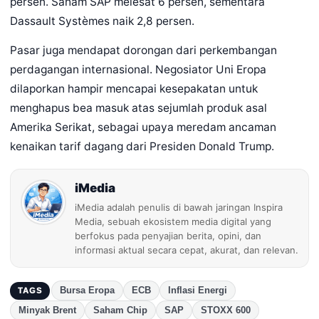
persen. Saham SAP melesat 6 persen, sementara
Dassault Systèmes naik 2,8 persen.
Pasar juga mendapat dorongan dari perkembangan
perdagangan internasional. Negosiator Uni Eropa
dilaporkan hampir mencapai kesepakatan untuk
menghapus bea masuk atas sejumlah produk asal
Amerika Serikat, sebagai upaya meredam ancaman
kenaikan tarif dagang dari Presiden Donald Trump.
iMedia
iMedia adalah penulis di bawah jaringan Inspira
Media, sebuah ekosistem media digital yang
berfokus pada penyajian berita, opini, dan
informasi aktual secara cepat, akurat, dan relevan.
Bursa Eropa
ECB
Inflasi Energi
TAGS
Minyak Brent
Saham Chip
SAP
STOXX 600