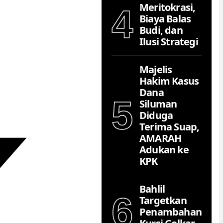
Meritokrasi,
4
Biaya Balas
Budi, dan
Ilusi Strategi
Majelis
Hakim Kasus
Dana
5
Siluman
Diduga
Terima Suap,
AMARAH
Adukan ke
KPK
Bahlil
6
Targetkan
Penambahan