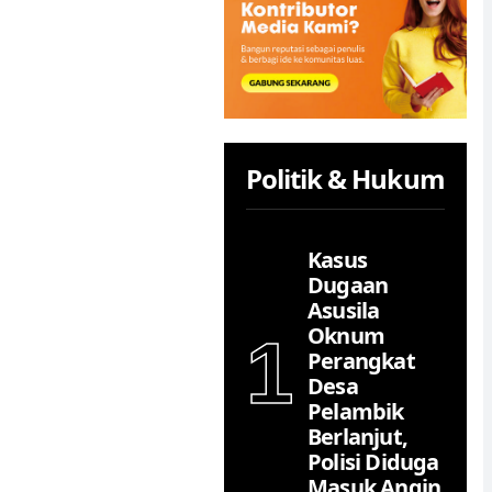
Politik & Hukum
Kasus
Dugaan
Asusila
Oknum
1
Perangkat
Desa
Pelambik
Berlanjut,
Polisi Diduga
Masuk Angin