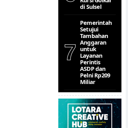
Kursi Golkar
di Sulsel
Pemerintah
Setujui
Tambahan
Anggaran
7
untuk
Layanan
Perintis
ASDP dan
Pelni Rp209
Miliar