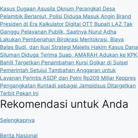
Kasus Dugaan Asusila Oknum Perangkat Desa
Pelambik Berlanjut, Polisi Diduga Masuk Angin
Brand
Presiden di Era Kalkulator Digital
OTT Bupati LAZ Tak
Ganggu Pelayanan Publik, Saatnya Nurul Adha
Lakukan Pembenahan Birokrasi
Meritokrasi, Biaya
Balas Budi, dan Ilusi Strategi
Majelis Hakim Kasus Dana
Siluman Diduga Terima Suap, AMARAH Adukan ke KPK
Bahlil Targetkan Penambahan Kursi Golkar di Sulsel
Pemerintah Setujui Tambahan Anggaran untuk
Layanan Perintis ASDP dan Pelni Rp209 Miliar
Keppres
Pengangkatan Kuntadi sebagai Jampidsus Ditargetkan
Terbit Pekan Ini
Rekomendasi untuk Anda
Selengkapnya
Berita Nasional