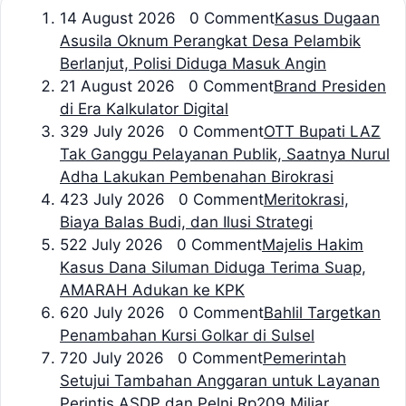
1
4 August 2026 0 Comment
Kasus Dugaan
Asusila Oknum Perangkat Desa Pelambik
Berlanjut, Polisi Diduga Masuk Angin
2
1 August 2026 0 Comment
Brand Presiden
di Era Kalkulator Digital
3
29 July 2026 0 Comment
OTT Bupati LAZ
Tak Ganggu Pelayanan Publik, Saatnya Nurul
Adha Lakukan Pembenahan Birokrasi
4
23 July 2026 0 Comment
Meritokrasi,
Biaya Balas Budi, dan Ilusi Strategi
5
22 July 2026 0 Comment
Majelis Hakim
Kasus Dana Siluman Diduga Terima Suap,
AMARAH Adukan ke KPK
6
20 July 2026 0 Comment
Bahlil Targetkan
Penambahan Kursi Golkar di Sulsel
7
20 July 2026 0 Comment
Pemerintah
Setujui Tambahan Anggaran untuk Layanan
Perintis ASDP dan Pelni Rp209 Miliar