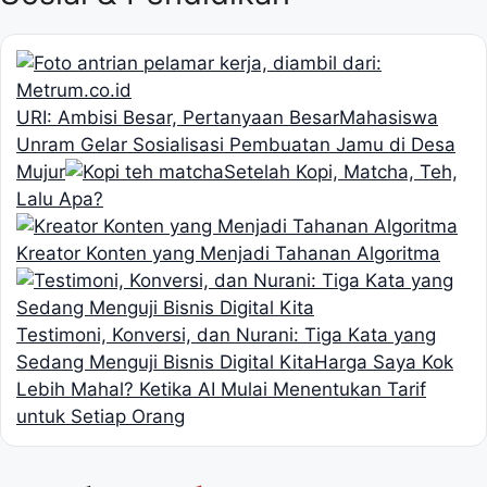
URI: Ambisi Besar, Pertanyaan Besar
Mahasiswa
Unram Gelar Sosialisasi Pembuatan Jamu di Desa
Mujur
Setelah Kopi, Matcha, Teh,
Lalu Apa?
Kreator Konten yang Menjadi Tahanan Algoritma
Testimoni, Konversi, dan Nurani: Tiga Kata yang
Sedang Menguji Bisnis Digital Kita
Harga Saya Kok
Lebih Mahal? Ketika AI Mulai Menentukan Tarif
untuk Setiap Orang