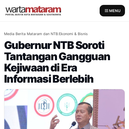
Skip
to
MENU
content
Media Berita Mataram dan NTB
/
Ekonomi & Bisnis
Gubernur NTB Soroti
Tantangan Gangguan
Kejiwaan di Era
Informasi Berlebih