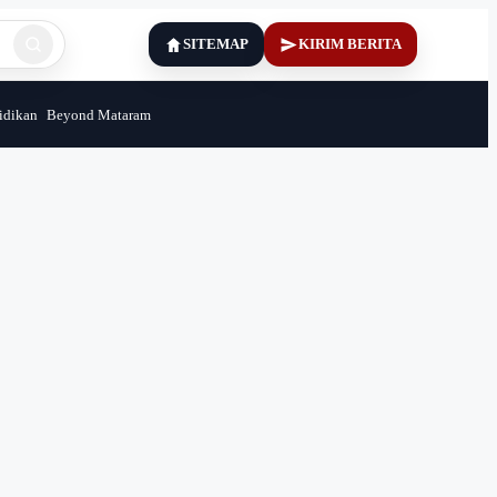
SITEMAP
KIRIM BERITA
idikan
Beyond Mataram