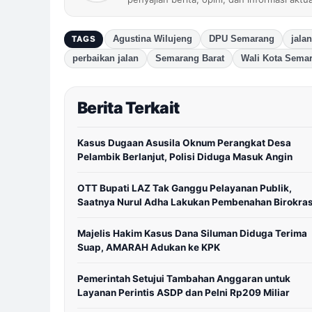
Agustina Wilujeng
DPU Semarang
jala
TAGS
perbaikan jalan
Semarang Barat
Wali Kota Sema
Berita Terkait
Kasus Dugaan Asusila Oknum Perangkat Desa
Pelambik Berlanjut, Polisi Diduga Masuk Angin
OTT Bupati LAZ Tak Ganggu Pelayanan Publik,
Saatnya Nurul Adha Lakukan Pembenahan Birokras
Majelis Hakim Kasus Dana Siluman Diduga Terima
Suap, AMARAH Adukan ke KPK
Pemerintah Setujui Tambahan Anggaran untuk
Layanan Perintis ASDP dan Pelni Rp209 Miliar