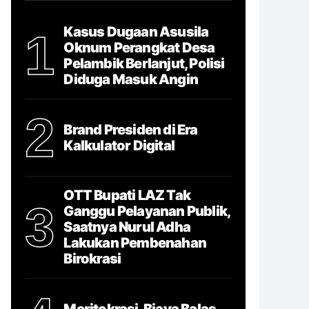
Kasus Dugaan Asusila
1
Oknum Perangkat Desa
Pelambik Berlanjut, Polisi
Diduga Masuk Angin
2
Brand Presiden di Era
Kalkulator Digital
OTT Bupati LAZ Tak
3
Ganggu Pelayanan Publik,
Saatnya Nurul Adha
Lakukan Pembenahan
Birokrasi
Meritokrasi, Biaya Balas