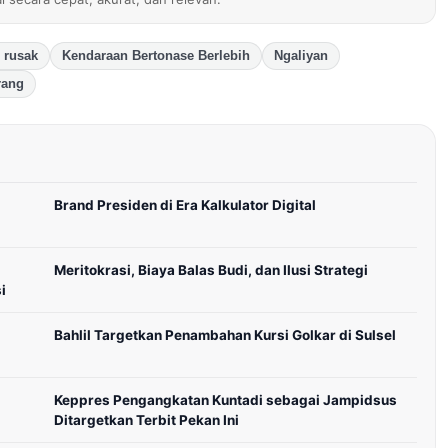
n rusak
Kendaraan Bertonase Berlebih
Ngaliyan
rang
Brand Presiden di Era Kalkulator Digital
Meritokrasi, Biaya Balas Budi, dan Ilusi Strategi
i
Bahlil Targetkan Penambahan Kursi Golkar di Sulsel
Keppres Pengangkatan Kuntadi sebagai Jampidsus
Ditargetkan Terbit Pekan Ini