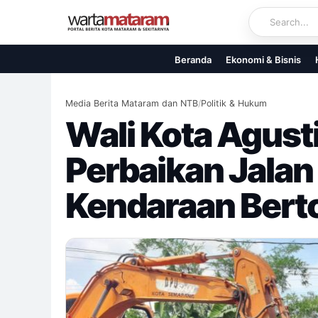
Skip
to
content
Beranda
Ekonomi & Bisnis
Media Berita Mataram dan NTB
/
Politik & Hukum
Wali Kota Agust
Perbaikan Jalan
Kendaraan Bert