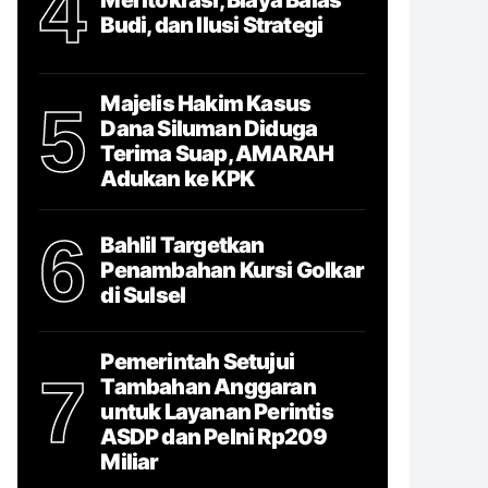
4
Budi, dan Ilusi Strategi
Majelis Hakim Kasus
5
Dana Siluman Diduga
Terima Suap, AMARAH
Adukan ke KPK
6
Bahlil Targetkan
Penambahan Kursi Golkar
di Sulsel
Pemerintah Setujui
7
Tambahan Anggaran
untuk Layanan Perintis
ASDP dan Pelni Rp209
Miliar