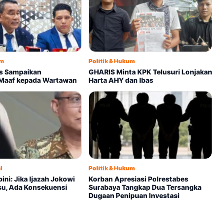
um
Politik & Hukum
s Sampaikan
GHARIS Minta KPK Telusuri Lonjakan
Maaf kepada Wartawan
Harta AHY dan Ibas
l
Politik & Hukum
ini: Jika Ijazah Jokowi
Korban Apresiasi Polrestabes
su, Ada Konsekuensi
Surabaya Tangkap Dua Tersangka
Dugaan Penipuan Investasi