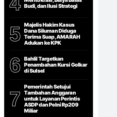
4
Budi, dan Ilusi Strategi
Majelis Hakim Kasus
5
Dana Siluman Diduga
Terima Suap, AMARAH
Adukan ke KPK
6
Bahlil Targetkan
Penambahan Kursi Golkar
di Sulsel
Pemerintah Setujui
7
Tambahan Anggaran
untuk Layanan Perintis
ASDP dan Pelni Rp209
Miliar