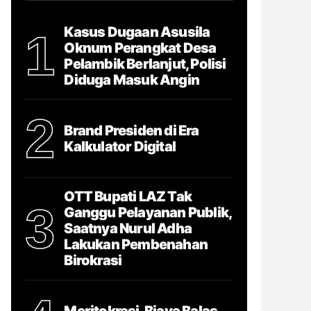
Kasus Dugaan Asusila
1
Oknum Perangkat Desa
Pelambik Berlanjut, Polisi
Diduga Masuk Angin
2
Brand Presiden di Era
Kalkulator Digital
OTT Bupati LAZ Tak
3
Ganggu Pelayanan Publik,
Saatnya Nurul Adha
Lakukan Pembenahan
Birokrasi
Meritokrasi, Biaya Balas